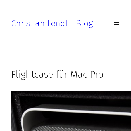
Zum
Inhalt
springen
Christian Lendl | Blog
Flightcase für Mac Pro