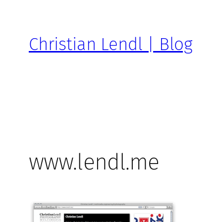
Zum
Inhalt
springen
Christian Lendl | Blog
www.lendl.me