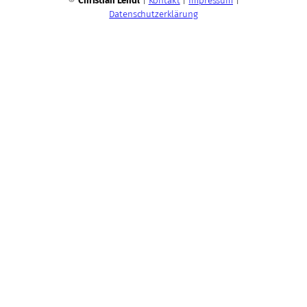
©
Christian Lendl
|
Kontakt
|
Impressum
|
Datenschutzerklärung