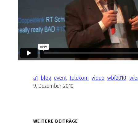
a1
blog
event
telekom
video
wbf2010
wie
9. Dezember 2010
WEITERE BEITRÄGE