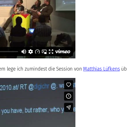
em lege ich zumindest die Session von
Matthias Lüfkens
üb