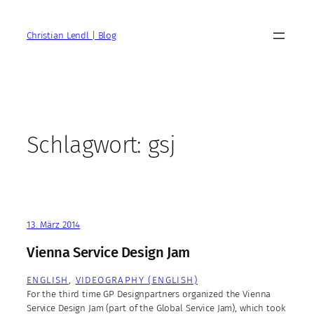
Zum
Inhalt
Christian Lendl | Blog
springen
Schlagwort:
gsj
13. März 2014
Vienna Service Design Jam
ENGLISH
, 
VIDEOGRAPHY (ENGLISH)
For the third time GP Designpartners organized the Vienna
Service Design Jam (part of the Global Service Jam), which took