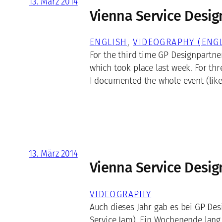
13. März 2014
Vienna Service Desig
ENGLISH
, 
VIDEOGRAPHY (ENGL
For the third time GP Designpartner
which took place last week. For th
I documented the whole event (like 
13. März 2014
Vienna Service Desig
VIDEOGRAPHY
Auch dieses Jahr gab es bei GP Des
Service Jam). Ein Wochenende lang