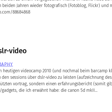
n beiden Jahren wieder fotografisch (Fotoblog, Flickr) und 
eo.com/88684868
slr-video
RAPHY
m heutigen videocamp 2010 (und nochmal beim barcamp kl
 den sessions über dslr-video zu leisten (aufzeichnung des
stützten vortrag, sondern einen erfahrungsbericht (somit gi
le/gadgets, die ich erwähnt habe: die canon 5d mkII…