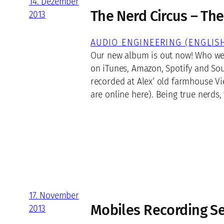
14. Dezember
The Nerd Circus – The
2013
AUDIO ENGINEERING (ENGLIS
Our new album is out now! Who we 
on iTunes, Amazon, Spotify and So
recorded at Alex‘ old farmhouse Vi
are online here). Being true nerds
17. November
Mobiles Recording S
2013