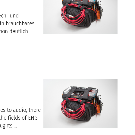
ech- und
ein brauchbares
hon deutlich
es to audio, there
the fields of ENG
oughts,…