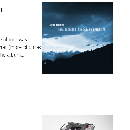
n
he album was
mmer (more pictures
 The album…