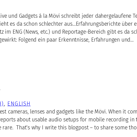
ive und Gadgets á la Mövi schreibt jeder dahergelaufene T
eht es da schon schlechter aus…Erfahrungsberichte über 
z im ENG (News, etc.) und Reportage-Bereich gibt es da sc
gewirkt: Folgend ein paar Erkenntnisse, Erfahrungen und…
t
H)
, 
ENGLISH
test cameras, lenses and gadgets like the Mövi. When it com
reports about usable audio setups for mobile recording in 
e rare. That’s why I write this blogpost – to share some th