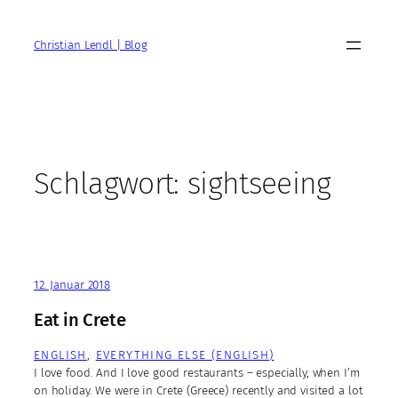
Zum
Inhalt
Christian Lendl | Blog
springen
Schlagwort:
sightseeing
12. Januar 2018
Eat in Crete
ENGLISH
, 
EVERYTHING ELSE (ENGLISH)
I love food. And I love good restaurants – especially, when I’m
on holiday. We were in Crete (Greece) recently and visited a lot