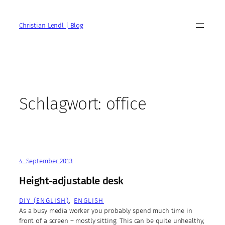
Zum
Inhalt
Christian Lendl | Blog
springen
Schlagwort:
office
4. September 2013
Height-adjustable desk
DIY (ENGLISH)
, 
ENGLISH
As a busy media worker you probably spend much time in
front of a screen – mostly sitting. This can be quite unhealthy,